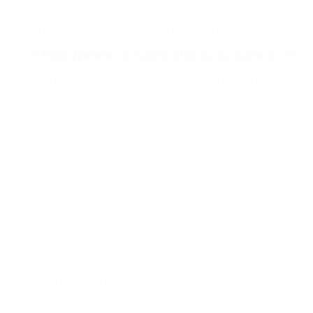
(“Google”).
Encontrarás más información en:
https://www.doubleclickbygoogle.com
DoubleClick utiliza “cookies”, que son
archivos de texto ubicados en tu
ordenador y que sirven para aumentar la
relevancia de los anuncios relacionados
con tus búsquedas recientes. En la Política
de privacidad de Google se explica cómo
Google gestiona tu privacidad en lo que
respecta al uso de las cookies y otra
información.