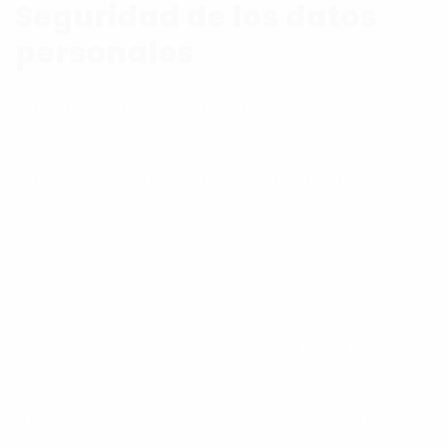
Seguridad de los datos
personales
Para proteger tus datos personales, el Titular
toma todas las precauciones razonables y
sigue las mejores prácticas de la industria
para evitar su pérdida, mal uso, acceso
indebido, divulgación, alteración o
destrucción de los mismos.
El sitio Web está alojado en
IONOS
. La
seguridad de tus datos está garantizada, ya
que toman todas las medidas de seguridad