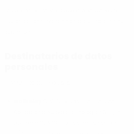
Los datos personales que proporciones al
Titular se conservarán hasta que solicites su
supresión.
Destinatarios de datos
personales
ELIMINA LOS QUE NO USES:
Mailrelay
CPC Servicios Informáticos
Aplicados a Nuevas Tecnologías S.L. (en
adelante “CPC”) , con domicilio social en
C/ Nardo, 12 28250 – Torrelodones –