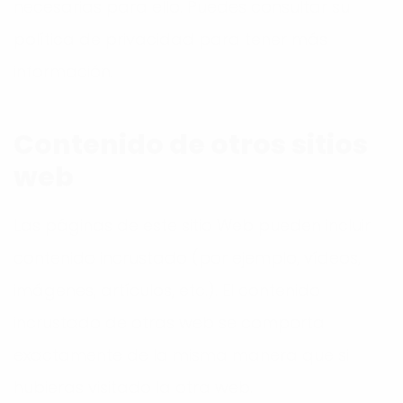
necesarias para ello. Puedes consultar su
política de privacidad para tener más
información.
Contenido de otros sitios
web
Las páginas de este sitio Web pueden incluir
contenido incrustado (por ejemplo, vídeos,
imágenes, artículos, etc.). El contenido
incrustado de otras web se comporta
exactamente de la misma manera que si
hubieras visitado la otra web.