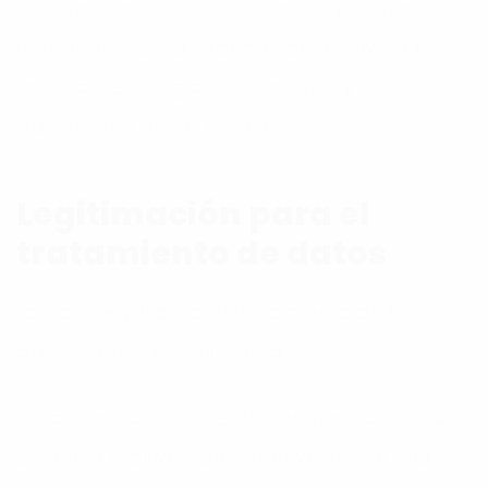
En la página Política de Cookies puedes
consultar toda la información relativa a la
política de recogida, la finalidad y el
tratamiento de las cookies.
Legitimación para el
tratamiento de datos
La base legal para el tratamiento de tus
datos es: el consentimiento.
Para contactar con el Titular, suscribirte a un
boletín o realizar comentarios en este sitio