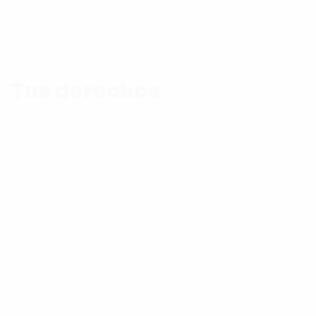
suscripción o un boletín que el Titular
gestiona con SendinBlue.
Tus derechos
El Titular te informa que sobre tus datos
personales tienes derecho a:
Solicitar el acceso a los datos
almacenados.
Solicitar una rectificación o la cancelación.
Solicitar la limitación de su tratamiento.
Oponerte al tratamiento.