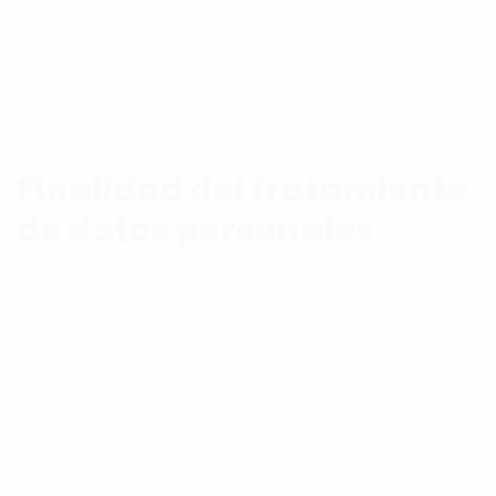
de Protección de Datos, si consideras que el
tratamiento de datos personales que te
conciernen infringe el Reglamento.
Finalidad del tratamiento
de datos personales
Cuando te conectas al sitio Web para
mandar un correo al Titular, te suscribes a su
boletín o realizas una contratación, estás
facilitando información de carácter personal
de la que el responsable es el Titular. Esta
información puede incluir datos de carácter