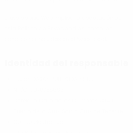
El uso de sitio Web implica la aceptación de
esta Política de Privacidad así como las
condiciones incluidas en el Aviso Legal.
Identidad del responsable
Titular:
DASAN PUBLICIDAD S.L.U
NIF/CIF: B76785666
Domicilio: Calle de las Quinteras. 38400,
Puerto de la Cruz. Santa Cruz de Tenerife
Correo electrónico:
info@dasanpublicidad.com