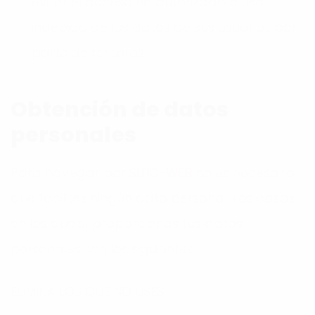
evitar el acceso no autorizado o uso
indebido de los datos de sus usuarios por
parte de terceros.
Obtención de datos
personales
Para navegar por
SITIO-WEB
no es necesario
que facilites ningún dato personal. Los casos
en los que sí proporcionas tus datos
personales son los siguientes:
ELIMINA LOS QUE NO USES: