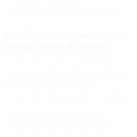
Sitio Web:
https://dasanpublicidad.com
Principios aplicados en el
tratamiento de datos
En el tratamiento de tus datos personales, el
Titular aplicará los siguientes principios que se
ajustan a las exigencias del nuevo
reglamento europeo de protección de datos:
Principio de licitud, lealtad y
transparencia:
El Titular siempre
requerirá el consentimiento para el