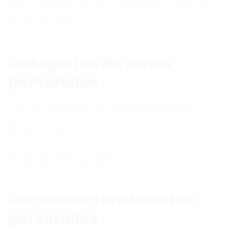
Web tienes que aceptar la presente Política
de Privacidad.
Categorías de datos
personales
Las categorías de datos personales que
trata el Titular son:
Datos identificativos.
Conservación de datos
personales