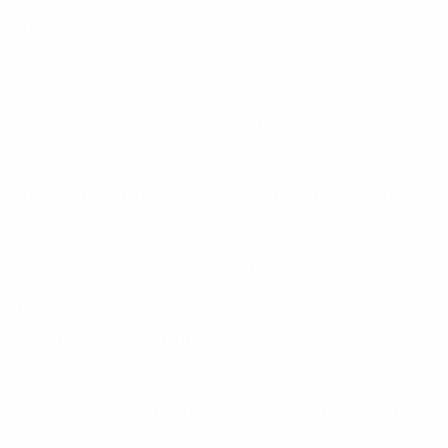
través del sitio Web
https://dasanpublicidad.com
En este sentido, el Titular garantiza el
cumplimiento de la normativa vigente en
materia de protección de datos personales,
reflejada en la Ley Orgánica 3/2018, de 5 de
diciembre, de Protección de Datos Personales
y de Garantía de Derechos Digitales (LOPD
GDD). Cumple también con el Reglamento
(UE) 2016/679 del Parlamento Europeo y del
Consejo de 27 de abril de 2016 relativo a la
protección de las personas físicas (RGPD).