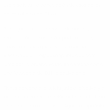
uso o solicitar la cancelación de esos datos
en los ficheros del Titular.
Para ejercitar tus derechos de acceso,
rectificación, cancelación, portabilidad y
oposición tienes que enviar un correo
electrónico a
info@dasanpublicidad.com
junto con la prueba válida en derecho como
una fotocopia del D.N.I. o equivalente.
Tienes derecho a la tutela judicial efectiva y a
presentar una reclamación ante la autoridad
de control, en este caso, la Agencia Española