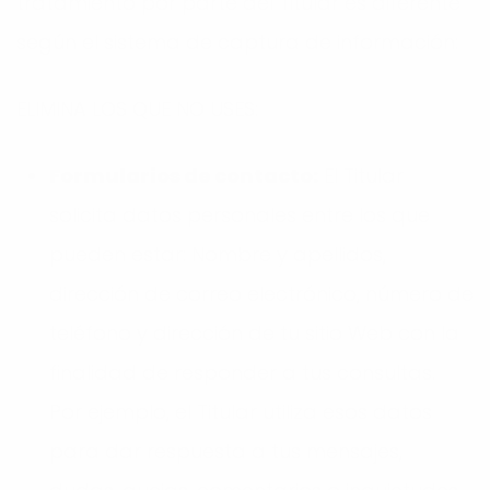
tratamiento por parte del Titular es diferente
según el sistema de captura de información:
ELIMINA LOS QUE NO USES:
Formularios de contacto:
El Titular
solicita datos personales entre los que
pueden estar: Nombre y apellidos,
dirección de correo electrónico, número de
teléfono y dirección de tu sitio Web con la
finalidad de responder a tus consultas.
Por ejemplo, el Titular utiliza esos datos
para dar respuesta a tus mensajes,