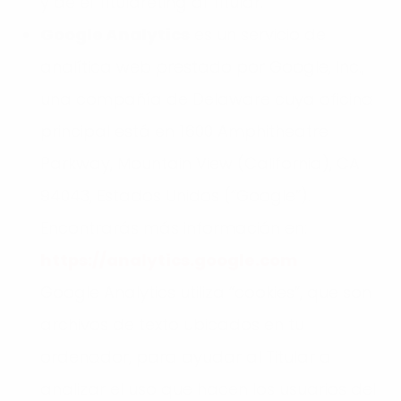
y de el Titulareting al Titular.
Google Analytics
es un servicio de
analítica web prestado por Google, Inc.,
una compañía de Delaware cuya oficina
principal está en 1600 Amphitheatre
Parkway, Mountain View (California), CA
94043, Estados Unidos (“Google”).
Encontrarás más información en:
https://analytics.google.com
Google Analytics utiliza “cookies”, que son
archivos de texto ubicados en tu
ordenador, para ayudar al Titular a
analizar el uso que hacen los usuarios del