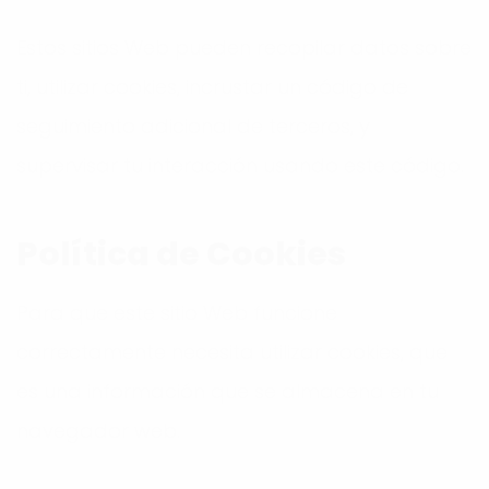
Estos sitios Web pueden recopilar datos sobre
ti, utilizar cookies, incrustar un código de
seguimiento adicional de terceros, y
supervisar tu interacción usando este código.
Política de Cookies
Para que este sitio Web funcione
correctamente necesita utilizar cookies, que
es una información que se almacena en tu
navegador web.