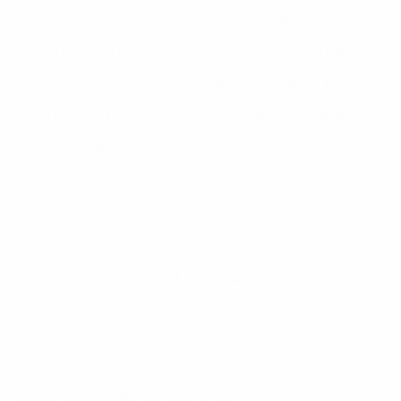
datos personales: Nombre y apellidos,
dirección de correo electrónico, número de
teléfono y dirección de tu sitio web para
gestionar la lista de suscripciones, enviar
boletines, promociones y ofertas
especiales.
Los datos que facilites al Titular estarán
ubicados en los servidores de The Rocket
Science Group LLC d/b/a, con domicilio en
EEUU. (Mailchimp).
Existen otras finalidades por las que el Titular
trata tus datos personales: