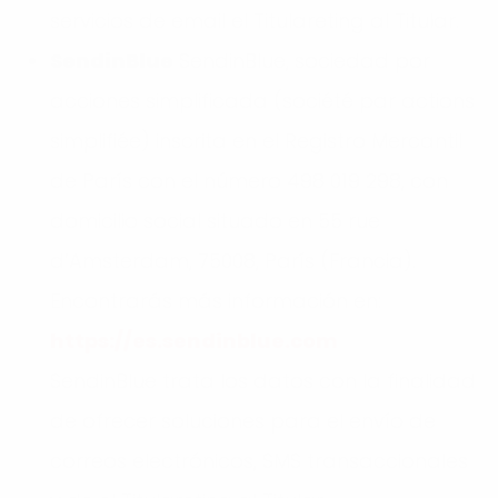
servicios de email el Titulareting al Titular.
SendinBlue
SendinBlue, sociedad por
acciones simplificada (société par actions
simplifiée) inscrita en el Registro Mercantil
de París con el número 498 019 298, con
domicilio social situado en 55 rue
d’Amsterdam, 75008, París (Francia).
Encontrarás más información en:
https://es.sendinblue.com
SendinBlue trata los datos con la finalidad
de ofrecer soluciones para el envío de
correos electrónicos, SMS transaccionales